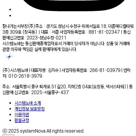
잘나가는서부장(주)
주소 : 경기도 성남시 수정구 위례서일로 18, 더존메디컬타워
3층 309호 (창곡동)ㅣ대표 : 서준 사업자등록번호 : 881-81-02347ㅣ통신
판매신고번호 :2023-성남수정-0211
시스템노바는 통신판매중개업자로서 거래의 당사자가 아닙니다. 상품 및 거래에
관한 의무와 책임은 실제 판매자에게 있습니다.
(주)시스템노바 | 대표자명: 김지수 | 사업자등록번호: 266-81-03979 | 연락
처: 010-2618-3979
주소: 서울특별시 중구 퇴계로 51길20, 지하2층 04호(오장동, 넥서스타워) | 통
신판매 신고번호: 2025-서울중구-437
시스템노바 소개
개인정보 보호방침
이용약관
환불규정
ⓒ 2025 systemNova All rights reserved.